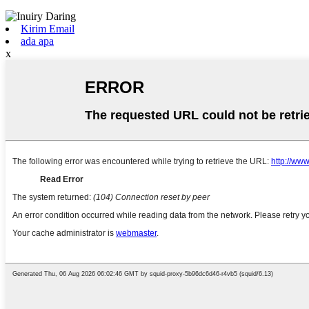
Kirim Email
ada apa
x