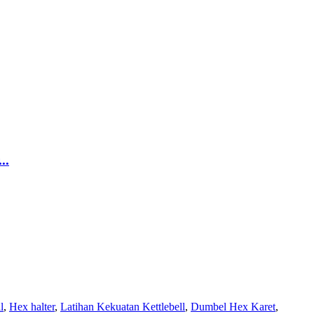
..
l
,
Hex halter
,
Latihan Kekuatan Kettlebell
,
Dumbel Hex Karet
,