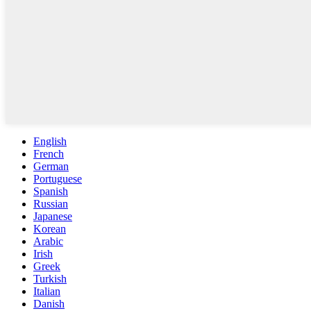
English
French
German
Portuguese
Spanish
Russian
Japanese
Korean
Arabic
Irish
Greek
Turkish
Italian
Danish