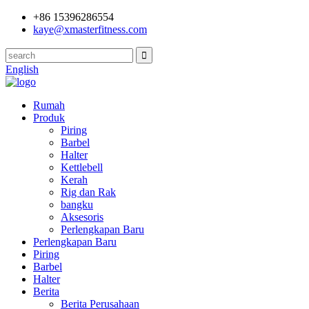
+86 15396286554
kaye@xmasterfitness.com
English
Rumah
Produk
Piring
Barbel
Halter
Kettlebell
Kerah
Rig dan Rak
bangku
Aksesoris
Perlengkapan Baru
Perlengkapan Baru
Piring
Barbel
Halter
Berita
Berita Perusahaan