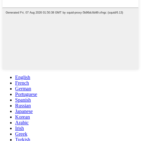
English
French
German
Portuguese
Spanish
Russian
Japanese
Korean
Arabic
Irish
Greek
Turkish